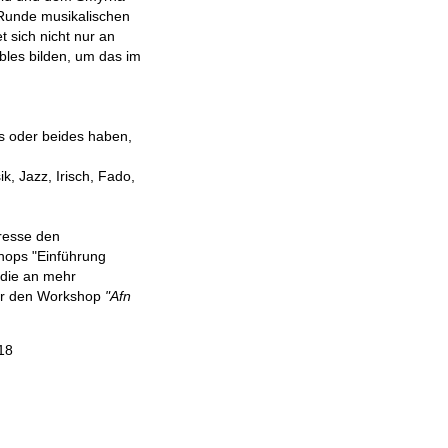
n Runde musikalischen
 sich nicht nur an
les bilden, um das im
es oder beides haben,
k, Jazz, Irisch, Fado,
eresse den
shops "Einführung
 die an mehr
wir den Workshop
"Afn
18