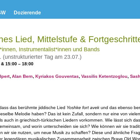
SW
Dozierende
hes Lied, Mittelstufe & Fortgeschrit
*innen, Instrumentalist*innen und Bands
. (unstrukturierter Tag am 23.07.)
0 &
15:00 – 18:00
lpert
,
Alan Bern
,
Kyriakos Gouventas
,
Vassilis Ketentzoglou
,
Sash
dass das berühmte jiddische Lied
Yoshke fort avek
und das ebenso ber
eselbe Melodie haben? Das ist kein Zufall, sondern nur eine von viele
als auch in griechisch-türkischen Liedern vorkommen. Wie lässt sich d
emeinsam, und worin unterscheiden sie sich? Wie können wir sie traditio
n wir sie nutzen, um neue Musik zu schaffen? Diese und ähnliche Fr
er legendären musikalischen Zusammenarbeit zwischen Brave Old Wo