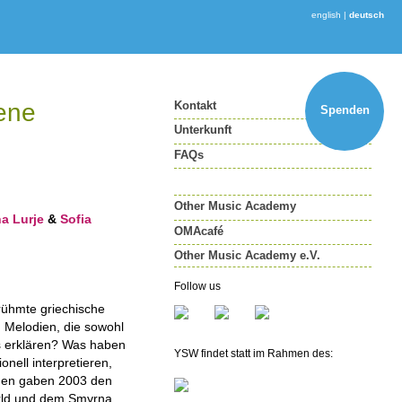
english
|
deutsch
tene
Kontakt
Spenden
Unterkunft
FAQs
Other Music Academy
a Lurje
&
Sofia
OMAcafé
Other Music Academy e.V.
Other Music Academy e.V.
Follow us
Mitglied werden
ühmte griechische
Newsletter
n Melodien, die sowohl
as erklären? Was haben
YSW findet statt im Rahmen des:
nell interpretieren,
agen gaben 2003 den
rld und dem Smyrna