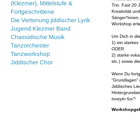
(Klezmer), Mittelstufe &
Trio. Fast 20 
Fortgeschrittene
Kreativität un
Sänger*innen,
Die Vertonung jiddischer Lyrik
Workshop erle
Jugend Klezmer Band
Chassidische Musik
Um Dich in di
1) ein starke
Tanzorchester
ODER
Tanzworkshop
2) starke voka
etc.) sowie di
Jiddischer Chor
Wenn Du fortge
"Grundlagen" d
Jiddisches Lie
Hintergrundwi
tsveytn fus"
!
Workshopgeb