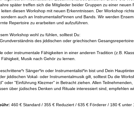
Jahre später treffen sich die Mitglieder beider Gruppen zu einer neue
d leiten diesen Workshop mit neuen Erkenntnissen. Der Workshop richtet
 sondern auch an Instrumentalist*innen und Bands. Wir werden Ensemb
rnte Repertoire zu erarbeiten und aufzuführen.
esem Workshop wohl zu fühlen, solltest Du:
s Grundverständnis des jiddischen oder griechischen Gesangsrepertoir
le oder instrumentale Fähigkeiten in einer anderen Tradition (z.B. Klassi
e Fähigkeit, Musik nach Gehör zu lernen.
schrittene*r Sänger*in oder Instrumentalist*in bist und Dein Hauptint
er jiddischen Vokal- oder Instrumentalmusik gilt, solltest Du die Work
d" oder "Einführung Klezmer" in Betracht ziehen. Allen Teilnehmenden,
ssen über jüdisches Denken und Rituale interessiert sind, empfehlen 
ühr:
460 € Standard / 355 € Reduziert / 635 € Förderer / 180 € unter 