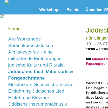
Workshops
Events
Über den Y
Home
Jiddisc
Für Sänger
Alle Workshops
19. – 26.07
Sprachkurse Jiddisch
10:00 – 13:0
Afn tsveytn fus – eine
mitreißende Einführung in
mit
Michael A
Papazoglou
jüdische Kultur und Rituale
Jiddisches Lied, Mittelstufe &
Fortgeschrittene
Wusstest Du, 
Meisterkurs Griechische Violine
Lied
Magiko
di
Einführung Jiddisches Lied
in jiddischen 
Einführung Klezmer
diese Lieder g
und wie könne
Jiddische Instrumentalmusik
Anstoß zu ein