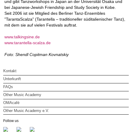
und gibt Tanzworkshops in Japan an der Universität Osaka und
bei Japanese‐Jewish Friendship and Study Society in Kobe.
Seit 2006 ist sie Mitglied des Berliner Tanz-Ensembles
"TarantaScalza" (Tarantella – traditioneller süditalienischer Tanz),
mit dem sie auf vielen Festivals auftrat.
www.talkingsine.de
www.tarantella-scalza.de
Foto:
Shendl Copitman Kovnatskiy
Kontakt
Unterkunft
FAQs
Other Music Academy
OMAcafé
Other Music Academy e.V.
Other Music Academy e.V.
Follow us
Mitglied werden
Newsletter