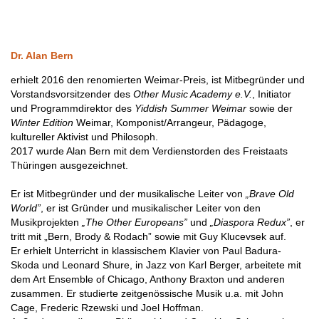
Dr. Alan Bern
erhielt 2016 den renomierten Weimar-Preis, ist Mitbegründer und
Vorstandsvorsitzender des
Other Music Academy e.V.
, Initiator
und Programmdirektor des
Yiddish Summer Weimar
sowie der
Winter Edition
Weimar, Komponist/Arrangeur, Pädagoge,
kultureller Aktivist und Philosoph.
2017 wurde Alan Bern mit dem Verdienstorden des Freistaats
Thüringen ausgezeichnet.
Er ist Mitbegründer und der musikalische Leiter von
„Brave Old
World”
, er ist Gründer und musikalischer Leiter von den
Musikprojekten
„The Other Europeans”
und
„Diaspora Redux”
, er
tritt mit „Bern, Brody & Rodach” sowie mit Guy Klucevsek auf.
Er erhielt Unterricht in klassischem Klavier von Paul Badura-
Skoda und Leonard Shure, in Jazz von Karl Berger, arbeitete mit
dem Art Ensemble of Chicago, Anthony Braxton und anderen
zusammen. Er studierte zeitgenössische Musik u.a. mit John
Cage, Frederic Rzewski und Joel Hoffman.